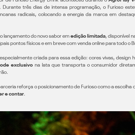
or de Furioso Energy Drink aconteceu durante o
AgroPlay V
. Durante três dias de intensa programação, o Furioso este
gincanas radicais, colocando a energia da marca em destaq
 o lançamento do novo sabor em
edição limitada
, disponível
ipais pontos físicos e em breve com venda online para todo o Br
 especialmente criada para essa edição: cores vivas, design h
ode exclusivo
na lata que transporta o consumidor diret
rão.
arceria reforça o posicionamento de Furioso como a escolha 
er e contar
.