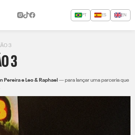
PT
ES
EN
ÃO 3
O 3
n Pereira e Leo & Raphael
— para lançar uma parceria que
.