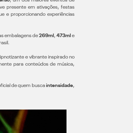
erão
, um dos maiores eventos de
ve presente em ativações, festas
ue e proporcionando experiências
 nas embalagens de
269ml
,
473ml
e
asil.
ipnotizante e vibrante inspirado no
amente para conteúdos de música,
oficial de quem busca
intensidade
,