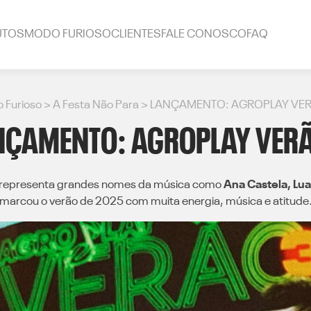
UTOS
MODO FURIOSO
CLIENTES
FALE CONOSCO
FAQ
 Furioso >
A Festa Não Para
>
LANÇAMENTO: AGROPLAY VER
NÇAMENTO: AGROPLAY VERÃ
representa grandes nomes da música como
Ana Castela, Lua
marcou o verão de 2025 com muita energia, música e atitude