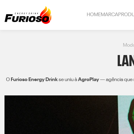
HOME
MARCA
PROD
Modo
LA
O
Furioso Energy Drink
se uniu à
AgroPlay
— agência que 