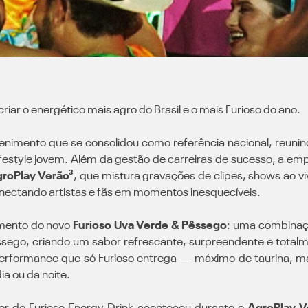
riar o energético mais agro do Brasil e o mais Furioso do ano.
nimento que se consolidou como referência nacional, reunind
ifestyle jovem. Além da gestão de carreiras de sucesso, a em
roPlay Verão³
, que mistura gravações de clipes, shows ao vi
onectando artistas e fãs em momentos inesquecíveis.
amento do novo
Furioso Uva Verde & Pêssego
: uma combinaçã
sego, criando um sabor refrescante, surpreendente e totalme
 performance que só Furioso entrega — máximo de taurina, m
ia ou da noite.