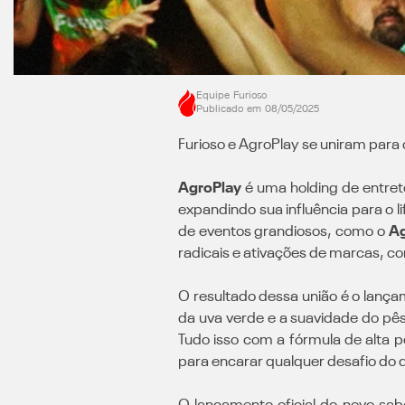
Equipe Furioso
Publicado em
08/05/2025
Furioso e AgroPlay se uniram para c
AgroPlay
é uma holding de entrete
expandindo sua influência para o l
de eventos grandiosos, como o
Ag
radicais e ativações de marcas, c
O resultado dessa união é o lanç
da uva verde e a suavidade do pês
Tudo isso com a fórmula de alta
para encarar qualquer desafio do d